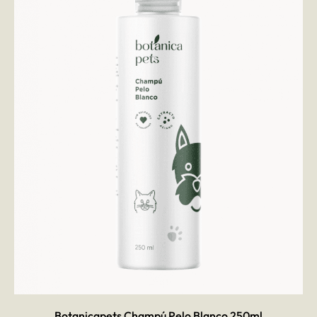
AÑADIR AL CARRITO
Botanicapets Champú Pelo Blanco 250ml