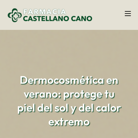
Dermocosmética en
verano: protege tu
piel del sol y del calor
extremo