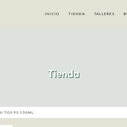
INICIO
TIENDA
TALLERES
B
Tienda
U TOS PS 150ML