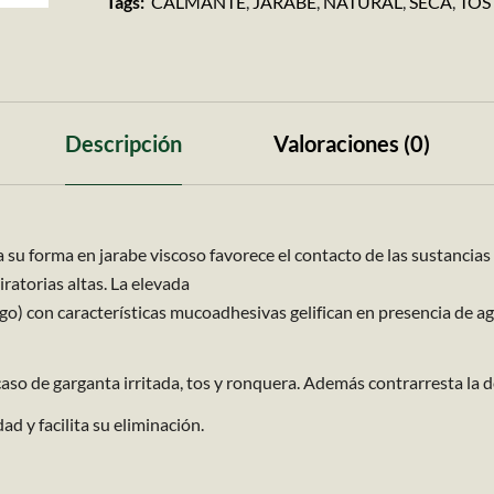
Tags:
CALMANTE
,
JARABE
,
NATURAL
,
SECA
,
TOS
Descripción
Valoraciones (0)
u forma en jarabe viscoso favorece el contacto de las sustancias 
ratorias altas. La elevada
lago) con características mucoadhesivas gelifican en presencia de
caso de garganta irritada, tos y ronquera. Además contrarresta la d
d y facilita su eliminación.