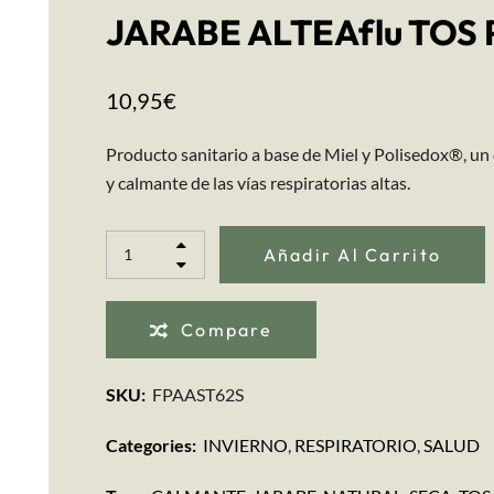
JARABE ALTEAflu TOS 
10,95
€
Producto sanitario a base de Miel y Polisedox®, un
y calmante de las vías respiratorias altas.
Añadir Al Carrito
Compare
SKU:
FPAAST62S
Categories:
INVIERNO
,
RESPIRATORIO
,
SALUD