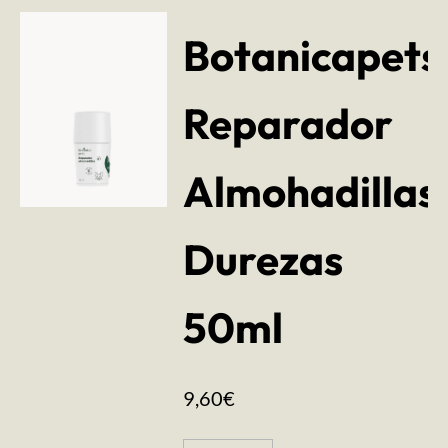
Botanicapets
Reparador
Almohadillas
Durezas
50ml
9,60
€