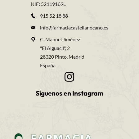
NIF: 52119169L
915 52 18 88
info@farmaciacastellanocano.es
C. Manuel Jiménez
"El Alguacil", 2
28320 Pinto, Madrid
España
Síguenos en Instagram