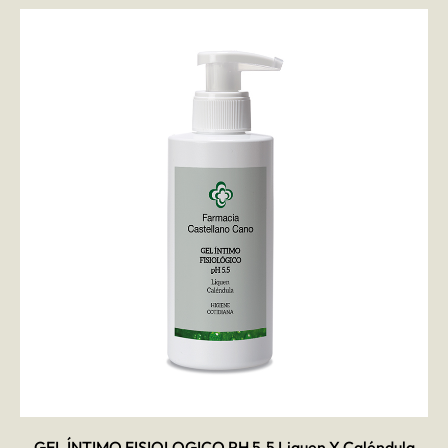
AÑADIR AL CARRITO
GEL ÍNTIMO FISIOLOGICO PH 5.5 Liquen Y Caléndula