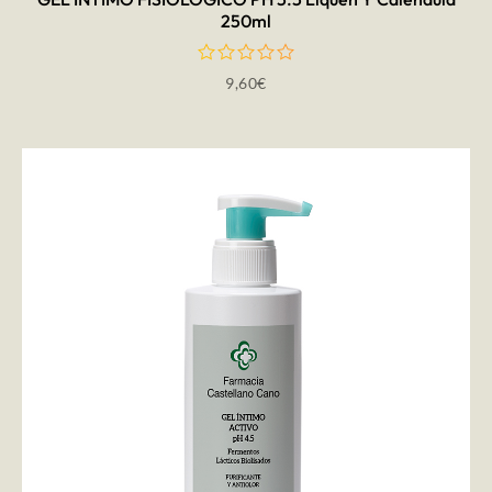
250ml
9,60
€